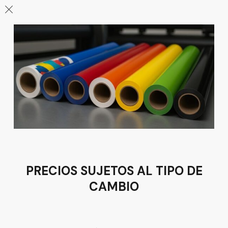
Aumenta tu producción con la
tecnología adecuada Haz tu
pedido o solicita una asesoría sin
compromiso
Síguenos en nuestras redes
PRECIOS SUJETOS AL TIPO DE
Suscríbete para promociones,
CAMBIO
especiales descuentos, regalos y
más