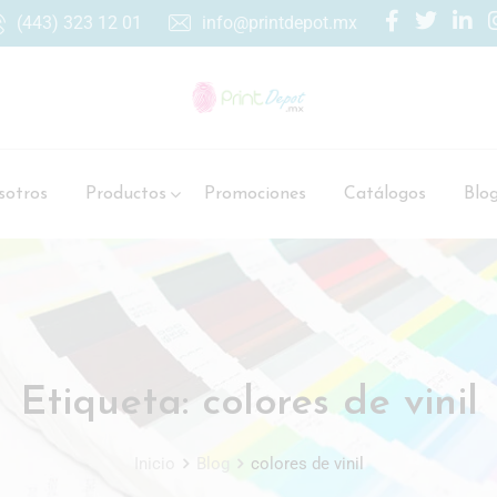
(443) 323 12 01
info@printdepot.mx
otros
Productos
Promociones
Catálogos
Blo
Etiqueta:
colores de vinil
Inicio
Blog
colores de vinil