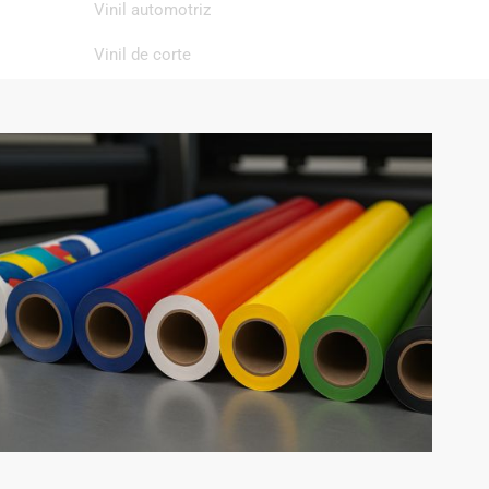
Vinil automotriz
Vinil de corte
Vinil de impresión
Vinil textil