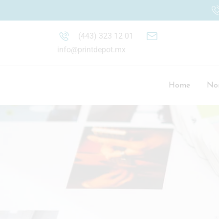
(443) 323 12 01
info@printdepot.mx
Home
Nos