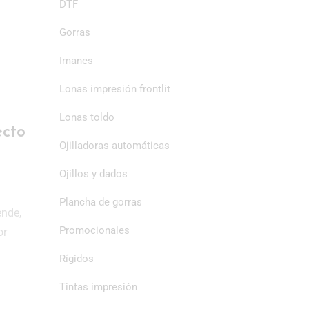
DTF
Gorras
Imanes
Lonas impresión frontlit
Lonas toldo
ecto
Ojilladoras automáticas
Ojillos y dados
Plancha de gorras
ende,
Promocionales
or
Rígidos
Tintas impresión