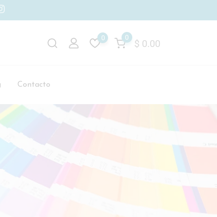
0
0
$
0.00
g
Contacto