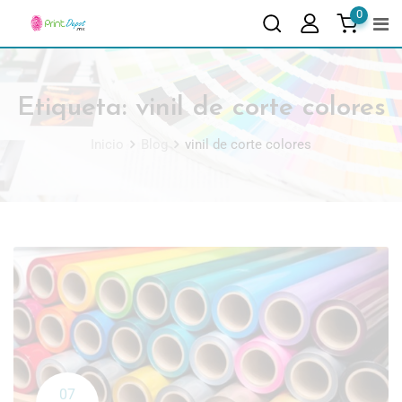
0
Etiqueta:
vinil de corte colores
Inicio
Blog
vinil de corte colores
07