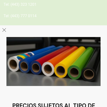
Tel:
(443) 323 1201
Tel:
(443) 777 0114
León
Sucursal
Av del Astillero 129 Centro bodeguero Las Trojes León,
Guanajuato
Tel:
(477) 776 8994
PRECIOS SUJETOS AL TIPO DE