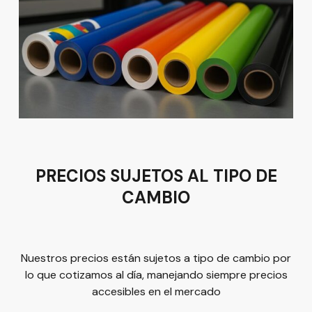
proyecto con trovicel
Síguenos en nuestras redes
PRECIOS SUJETOS AL TIPO DE
Suscríbete para promociones,
CAMBIO
especiales descuentos, regalos y
más
Nuestros precios están sujetos a tipo de cambio por
lo que cotizamos al día, manejando siempre precios
accesibles en el mercado
¡Suscribirme!