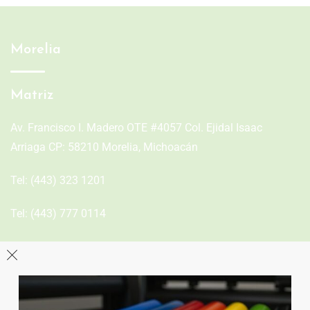
Morelia
Matriz
Av. Francisco I. Madero OTE #4057 Col. Ejidal Isaac
Arriaga CP: 58210 Morelia, Michoacán
Tel:
(443) 323 1201
Tel:
(443) 777 0114
León