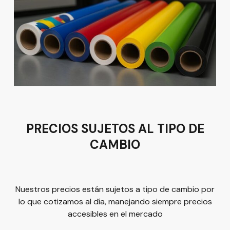
Av del Astillero 129 Centro bodeguero Las Trojes León,
Guanajuato
Tel:
(477) 776 8994
Términos y condiciones
PRECIOS SUJETOS AL TIPO DE
Política de Privacidad
CAMBIO
Nuestros precios están sujetos a tipo de cambio por
lo que cotizamos al día, manejando siempre precios
accesibles en el mercado
© 2026
Plus Marketing
Derechos Reservados. | Desarrollado