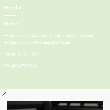
Morelia
Matriz
Av. Francisco I. Madero OTE #4057 Col. Ejidal Isaac
Arriaga CP: 58210 Morelia, Michoacán
Tel:
(443) 323 1201
Tel:
(443) 777 0114
León
Sucursal