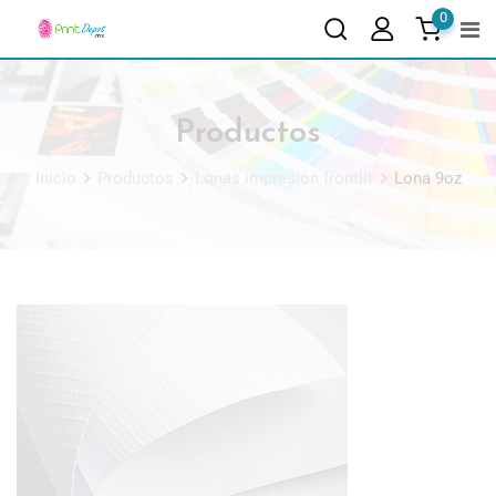
0
Productos
Inicio
Productos
Lonas impresión frontlit
Lona 9oz