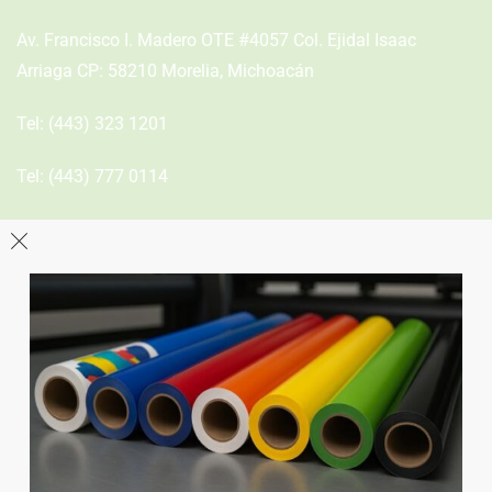
Av. Francisco I. Madero OTE #4057 Col. Ejidal Isaac
Arriaga CP: 58210 Morelia, Michoacán
Tel:
(443) 323 1201
Tel:
(443) 777 0114
León
Sucursal
Av del Astillero 129 Centro bodeguero Las Trojes León,
Guanajuato