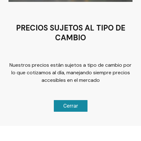
Tel:
(477) 776 8994
PRECIOS SUJETOS AL TIPO DE
CAMBIO
Términos y condiciones
Política de Privacidad
Nuestros precios están sujetos a tipo de cambio por
lo que cotizamos al día, manejando siempre precios
accesibles en el mercado
© 2026
Plus Marketing
Derechos Reservados. | Desarrollado
Cerrar
Chatea ahora
por
Luis Olivárez