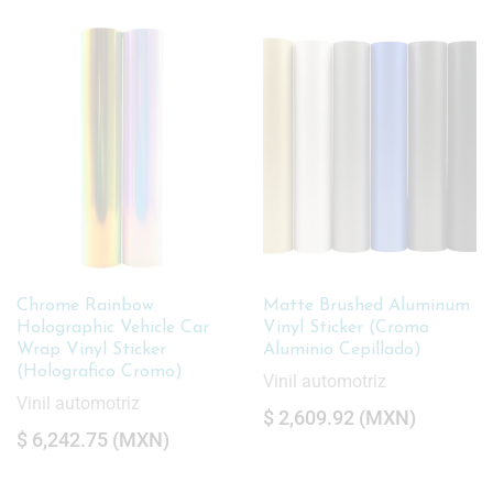
Matte Brushed Aluminum
Chromo Brushed Vinyl
Vinyl Sticker (Cromo
Metalic (Cromo Cepillado
Aluminio Cepillado)
Metalico)
Vinil automotriz
Vinil automotriz
$
2,609.92
(
MXN
)
$
2,839.51
(
MXN
)