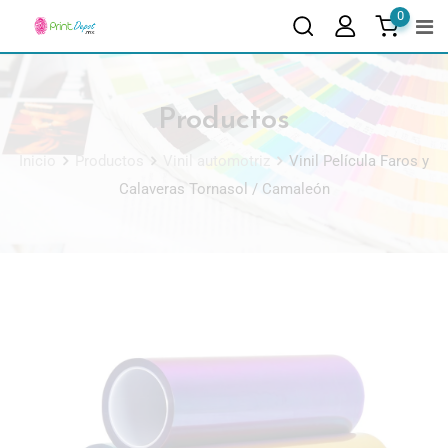
0
Productos
Inicio
Productos
Vinil automotriz
Vinil Película Faros y
Calaveras Tornasol / Camaleón