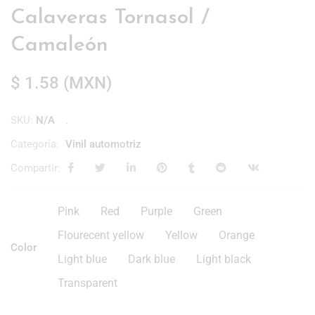
Calaveras Tornasol /
Camaleón
$
1.58
(
MXN
)
SKU:
N/A
Categoría:
Vinil automotriz
Compartir:
Pink
Red
Purple
Green
Flourecent yellow
Yellow
Orange
Color
Light blue
Dark blue
Light black
Transparent