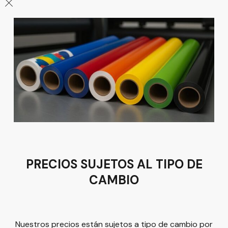
León
Sucursal
Av del Astillero 129 Centro bodeguero Las Trojes León,
Guanajuato
Tel:
(477) 776 8994
PRECIOS SUJETOS AL TIPO DE
CAMBIO
Términos y condiciones
Política de Privacidad
Nuestros precios están sujetos a tipo de cambio por