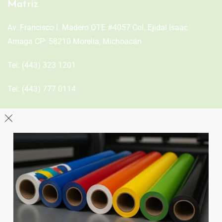
Matriz
Av. Francisco I. Madero OTE #4057 Col. Ejidal Isaac
Arriaga CP: 58210 Morelia, Michoacán
Tel:
(443) 323 1201
Tel:
(443) 777 0114
León
Sucursal
Av del Astillero 129 Centro bodeguero Las Trojes León,
Guanajuato