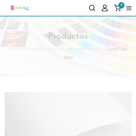
0
Productos
Inicio
Productos
Lonas impresión frontlit
Lona Max
10oz