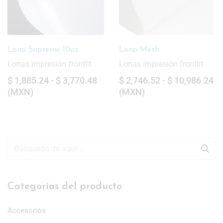
Lona Front 9oz
Lona Mesh
Lonas impresión frontlit
Lonas impresión frontlit
$
1,820.27
-
$
3,640.36
$
2,746.52
-
$
10,986.24
(
MXN
)
(
MXN
)
Categorías del producto
Accesorios