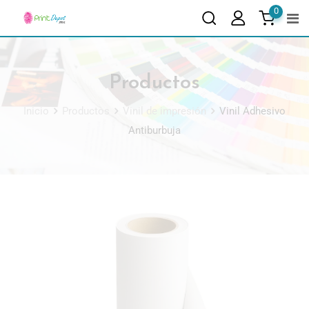
0
Productos
Inicio
Productos
Vinil de impresión
Vinil Adhesivo
Antiburbuja