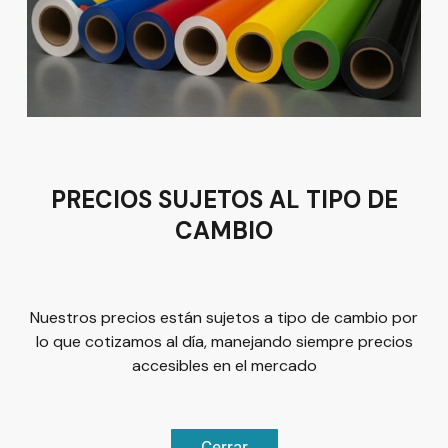
Av del Astillero 129 Centro bodeguero Las Trojes León,
Guanajuato
Tel:
(477) 776 8994
PRECIOS SUJETOS AL TIPO DE
CAMBIO
Términos y condiciones
Política de Privacidad
Nuestros precios están sujetos a tipo de cambio por
lo que cotizamos al día, manejando siempre precios
accesibles en el mercado
© 2026
Plus Marketing
Derechos Reservados. | Desarrollado
Cerrar