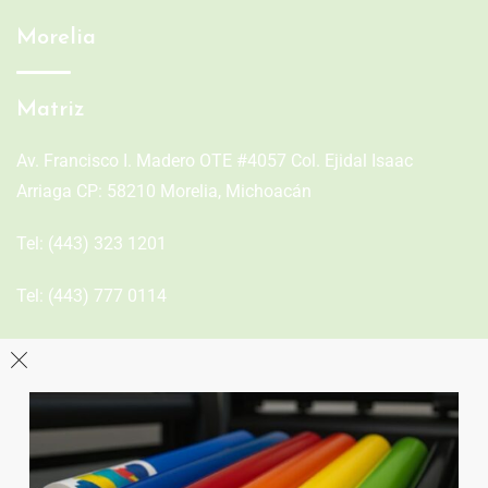
Morelia
Matriz
Av. Francisco I. Madero OTE #4057 Col. Ejidal Isaac
Arriaga CP: 58210 Morelia, Michoacán
Tel:
(443) 323 1201
Tel:
(443) 777 0114
León
Sucursal