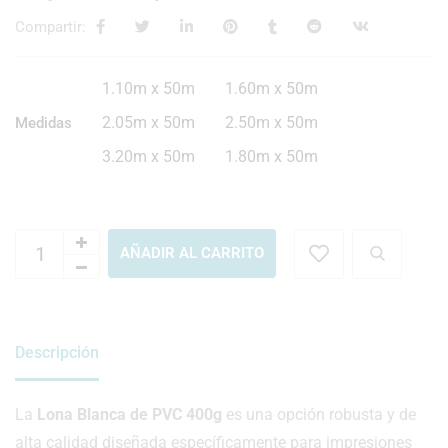
Compartir:
1.10m x 50m
1.60m x 50m
2.05m x 50m
2.50m x 50m
Medidas
3.20m x 50m
1.80m x 50m
AÑADIR AL CARRITO
Descripción
La
Lona Blanca de PVC 400g
es una opción robusta y de
alta calidad diseñada específicamente para impresiones