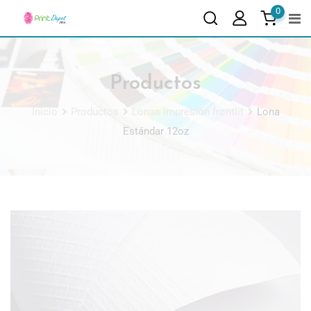
0
Productos
Inicio
Productos
Lonas impresión frontlit
Lona
Estándar 12oz