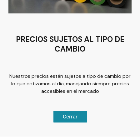
Tel:
(477) 776 8994
PRECIOS SUJETOS AL TIPO DE
CAMBIO
Términos y condiciones
Política de Privacidad
Nuestros precios están sujetos a tipo de cambio por
lo que cotizamos al día, manejando siempre precios
accesibles en el mercado
© 2026
Plus Marketing
Derechos Reservados. | Desarrollado
Cerrar
Chatea ahora
por
Luis Olivárez