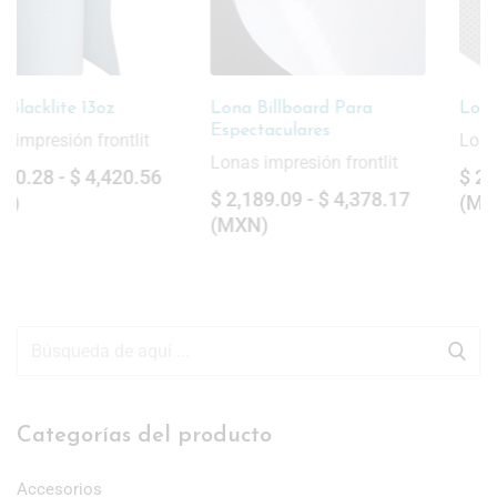
Lona Billboard Para
Lona Mesh
Espectaculares
Lonas impresión frontlit
Lonas impresión frontlit
$
2,746.52
-
$
10,986.24
$
2,189.09
-
$
4,378.17
(
MXN
)
(
MXN
)
Categorías del producto
Accesorios