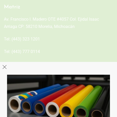
Matriz
Av. Francisco I. Madero OTE #4057 Col. Ejidal Isaac
Arriaga CP: 58210 Morelia, Michoacán
Tel:
(443) 323 1201
Tel:
(443) 777 0114
León
Sucursal
Av del Astillero 129 Centro bodeguero Las Trojes León,
Guanajuato