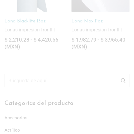
Lona Max 11oz
Lona Estándar 12oz
Lonas impresión frontlit
Lonas impresión frontlit
$
1,982.79
-
$
3,965.40
$
748.67
-
$
2,177.70
(
MXN
)
(
MXN
)
Categorías del producto
Accesorios
Acrílico