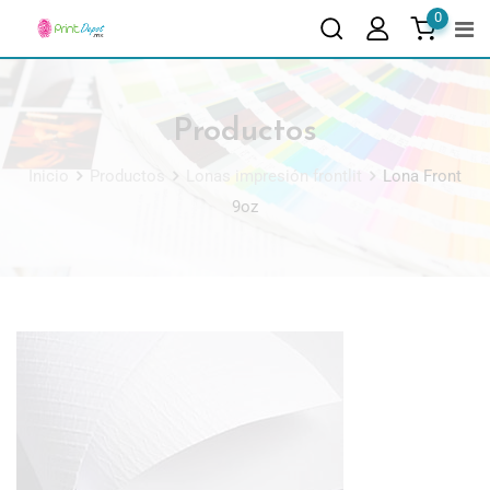
0
Productos
Inicio
Productos
Lonas impresión frontlit
Lona Front
9oz