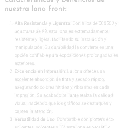
Características y beneficios de
nuestra lona front:
Alta Resistencia y Ligereza
: Con hilos de 500
500 y
una trama de 9
9, esta lona es extremadamente
resistente y ligera, facilitando su instalación y
manipulación. Su durabilidad la convierte en una
opción confiable para exposiciones prolongadas en
exteriores.
Excelencia en Impresión
: La lona ofrece una
excelente absorción de tinta y secado rápido,
asegurando colores nítidos y vibrantes en cada
impresión. Su acabado brillante realza la calidad
visual, haciendo que los gráficos se destaquen y
capten la atención.
Versatilidad de Uso
: Compatible con plotters eco-
solventes, solventes y UV, esta lona es versátil y