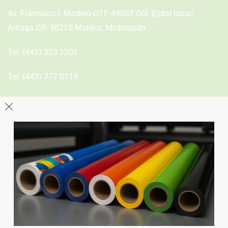
Av. Francisco I. Madero OTE #4057 Col. Ejidal Isaac
Arriaga CP: 58210 Morelia, Michoacán
Tel:
(443) 323 1201
Tel:
(443) 777 0114
León
Sucursal
Av del Astillero 129 Centro bodeguero Las Trojes León,
Guanajuato
Tel:
(477) 776 8994