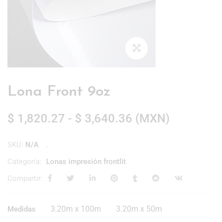
Lona Front 9oz
$
1,820.27
-
$
3,640.36
(
MXN
)
SKU:
N/A
Categoría:
Lonas impresión frontlit
Compartir:
3.20m x 100m
3.20m x 50m
Medidas