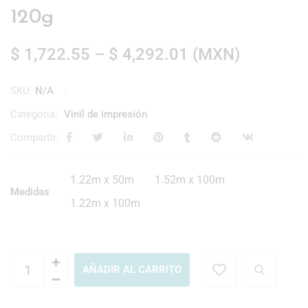
120g
$
1,722.55
–
$
4,292.01
(
MXN
)
SKU:
N/A
Categoría:
Vinil de impresión
Compartir:
1.22m x 50m
1.52m x 100m
Medidas
1.22m x 100m
AÑADIR AL CARRITO