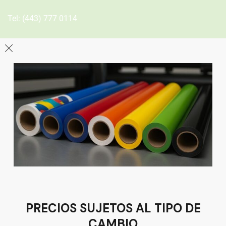
Tel:
(443) 777 0114
León
Sucursal
Av del Astillero 129 Centro bodeguero Las Trojes León,
Guanajuato
Tel:
(477) 776 8994
PRECIOS SUJETOS AL TIPO DE
CAMBIO
Términos y condiciones