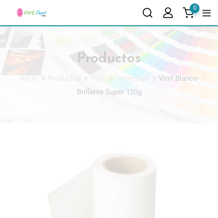
0
Productos
Inicio
Productos
Vinil de impresión
Vinil Blanco
Brillante Super 120g