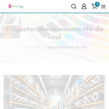
0
Etiqueta:
almacenamiento de
vinil
Inicio
Blog
almacenamiento de vinil