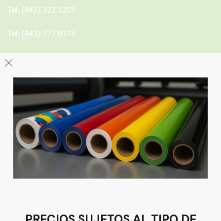
Tel:
(443) 323 1201
Tel:
(443) 777 0114
León
Sucursal
Av del Astillero 129 Centro bodeguero Las Trojes León,
Guanajuato
Tel:
(477) 776 8994
PRECIOS SUJETOS AL TIPO DE