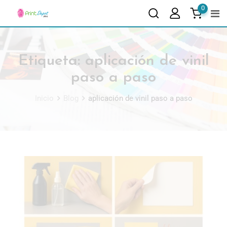
0
Etiqueta:
aplicación de vinil
paso a paso
Inicio
Blog
aplicación de vinil paso a paso