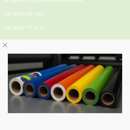
Arriaga CP: 58210 Morelia, Michoacán
Tel:
(443) 323 1201
Tel:
(443) 777 0114
León
Sucursal
Av del Astillero 129 Centro bodeguero Las Trojes León,
Guanajuato
Tel:
(477) 776 8994