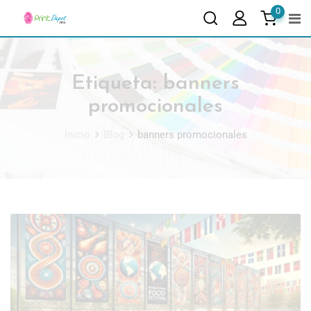
0
Etiqueta:
banners
promocionales
Inicio
Blog
banners promocionales