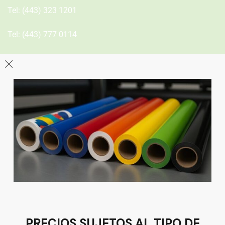
Tel:
(443) 323 1201
Tel:
(443) 777 0114
León
Sucursal
Av del Astillero 129 Centro bodeguero Las Trojes León,
Guanajuato
Tel:
(477) 776 8994
PRECIOS SUJETOS AL TIPO DE