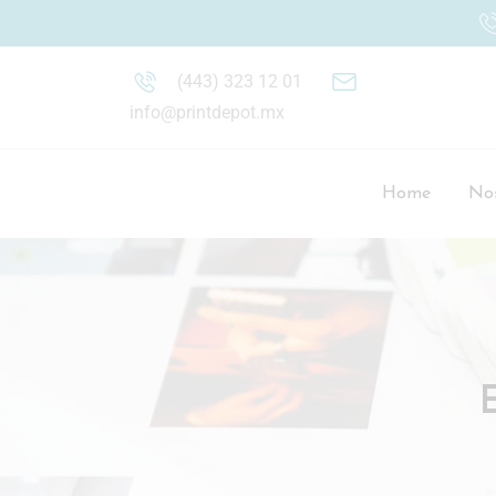
(443) 323 12 01
info@printdepot.mx
Home
Nos