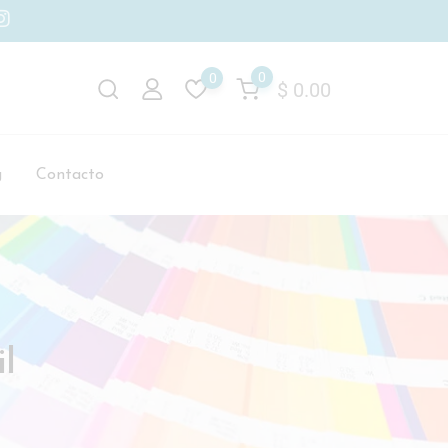
0
0
$
0.00
g
Contacto
l