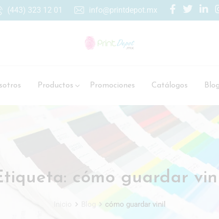
(443) 323 12 01
info@printdepot.mx
otros
Productos
Promociones
Catálogos
Blo
Etiqueta:
cómo guardar vini
Inicio
Blog
cómo guardar vinil