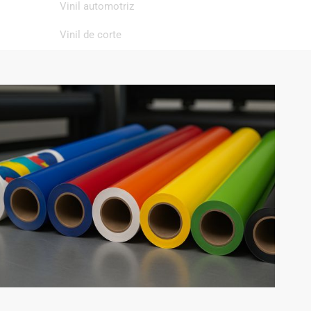
Vinil automotriz
Vinil de corte
Vinil de impresión
Vinil textil