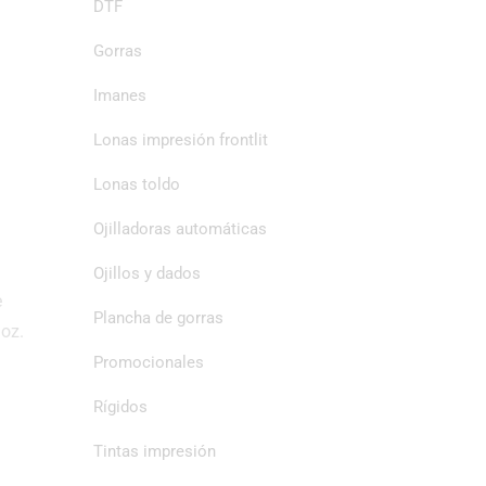
DTF
Gorras
Imanes
Lonas impresión frontlit
Lonas toldo
Ojilladoras automáticas
Ojillos y dados
e
Plancha de gorras
 oz.
Promocionales
Rígidos
Tintas impresión