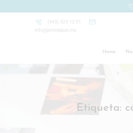
(443) 323 12 01
info@printdepot.mx
Home
Nos
Etiqueta:
c