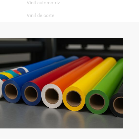
Vinil automotriz
Vinil de corte
Vinil de impresión
Vinil textil