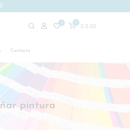
0
0
$
0.00
g
Contacto
ñar pintura