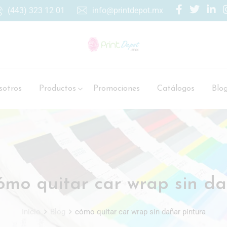
(443) 323 12 01
info@printdepot.mx
otros
Productos
Promociones
Catálogos
Blo
ómo quitar car wrap sin da
Inicio
Blog
cómo quitar car wrap sin dañar pintura