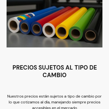
León
Sucursal
Av del Astillero 129 Centro bodeguero Las Trojes León,
Guanajuato
Tel:
(477) 776 8994
PRECIOS SUJETOS AL TIPO DE
CAMBIO
Términos y condiciones
Política de Privacidad
Nuestros precios están sujetos a tipo de cambio por
lo que cotizamos al día, manejando siempre precios
accesibles en el mercado