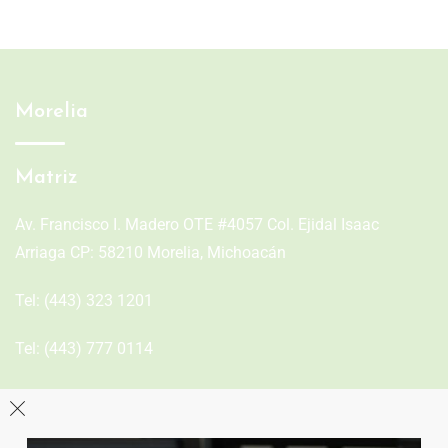
Morelia
Matriz
Av. Francisco I. Madero OTE #4057 Col. Ejidal Isaac
Arriaga CP: 58210 Morelia, Michoacán
Tel:
(443) 323 1201
Tel:
(443) 777 0114