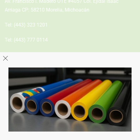
Av. Francisco I. Madero OTE #4057 Col. Ejidal Isaac
Arriaga CP: 58210 Morelia, Michoacán
Tel:
(443) 323 1201
Tel:
(443) 777 0114
León
Sucursal
Av del Astillero 129 Centro bodeguero Las Trojes León,
Guanajuato
Tel:
(477) 776 8994