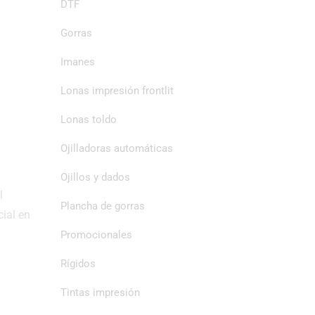
DTF
Gorras
Imanes
Lonas impresión frontlit
Lonas toldo
Ojilladoras automáticas
Ojillos y dados
l
Plancha de gorras
cial en
Promocionales
Rígidos
Tintas impresión