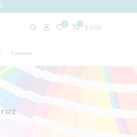
0
0
$
0.00
g
Contacto
cruz