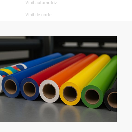
Vinil automotriz
Vinil de corte
Vinil de impresión
Vinil textil