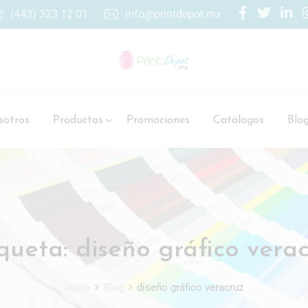
(443) 323 12 01
info@printdepot.mx
otros
Productos
Promociones
Catálogos
Blo
iqueta:
diseño gráfico vera
Inicio
Blog
diseño gráfico veracruz