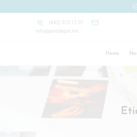
(443) 323 12 01
info@printdepot.mx
Home
Nos
Et