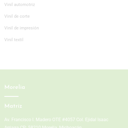
Vinil automotriz
Vinil de corte
Vinil de impresión
Vinil textil
Morelia
Matriz
Av. Francisco I. Madero OTE #4057 Col. Ejidal Isaac
Arriaga CP: 58210 Morelia, Michoacán