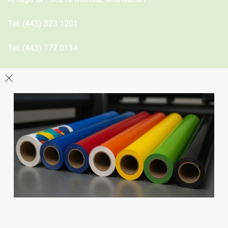
Tel:
(443) 323 1201
Tel:
(443) 777 0114
León
Sucursal
Av del Astillero 129 Centro bodeguero Las Trojes León,
Guanajuato
Tel:
(477) 776 8994