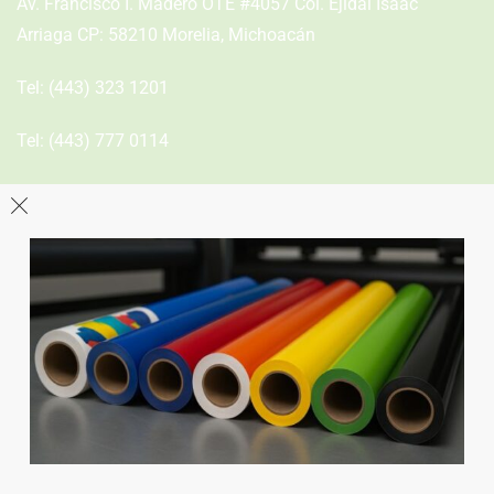
Av. Francisco I. Madero OTE #4057 Col. Ejidal Isaac
Arriaga CP: 58210 Morelia, Michoacán
Tel:
(443) 323 1201
Tel:
(443) 777 0114
León
Sucursal
Av del Astillero 129 Centro bodeguero Las Trojes León,
Guanajuato
Tel:
(477) 776 8994