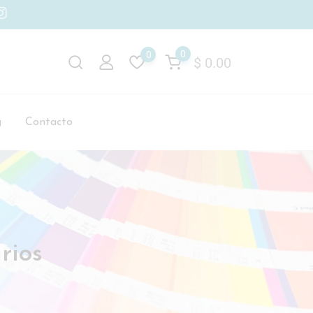
0
0
$
0.00
g
Contacto
rios