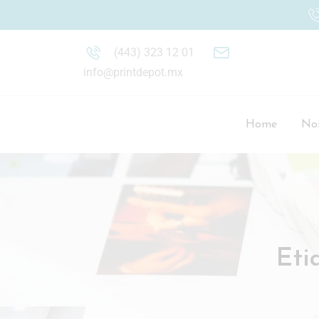
(443) 323 12 01
info@printdepot.mx
Home
Nos
Eti