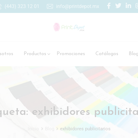
(443) 323 12 01
info@printdepot.mx
otros
Productos
Promociones
Catálogos
Blo
queta:
exhibidores publicita
Inicio
Blog
exhibidores publicitarios