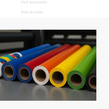
Vinil automotriz
Vinil de corte
Vinil de impresión
Vinil textil