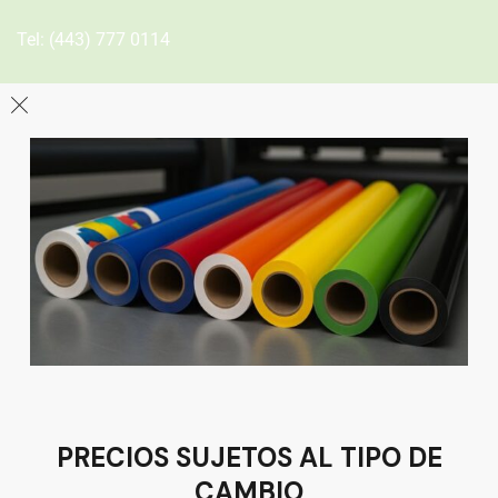
Tel:
(443) 777 0114
León
Sucursal
Av del Astillero 129 Centro bodeguero Las Trojes León,
Guanajuato
Tel:
(477) 776 8994
PRECIOS SUJETOS AL TIPO DE
CAMBIO
Términos y condiciones