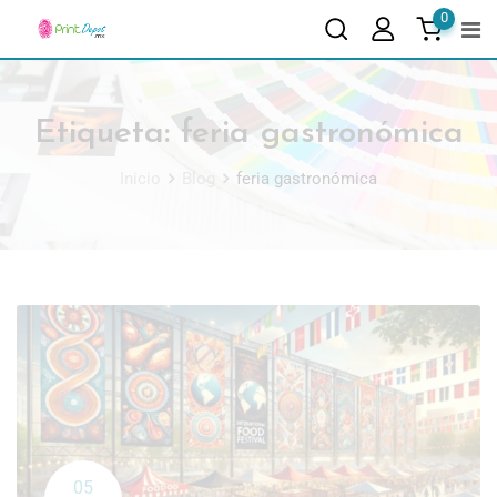
0
Etiqueta:
feria gastronómica
Inicio
Blog
feria gastronómica
05