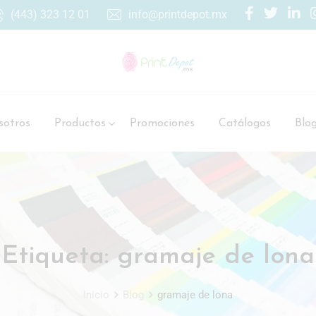
(443) 323 12 01
info@printdepot.mx
otros
Productos
Promociones
Catálogos
Blo
Etiqueta:
gramaje de lona
Inicio
Blog
gramaje de lona