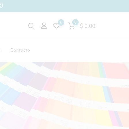
0
0
$
0.00
g
Contacto