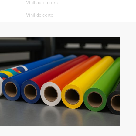
Vinil automotriz
Vinil de corte
Vinil de impresión
Vinil textil