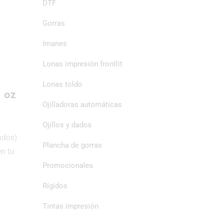
DTF
Gorras
Imanes
Lonas impresión frontlit
Lonas toldo
8 oz
Ojilladoras automáticas
Ojillos y dados
ados)
Plancha de gorras
en tu
Promocionales
Rígidos
Tintas impresión