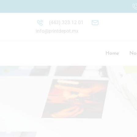
(443) 323 12 01
info@printdepot.mx
Home
Nos