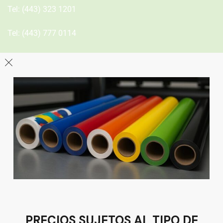
Tel:
(443) 323 1201
Tel:
(443) 777 0114
León
Sucursal
Av del Astillero 129 Centro bodeguero Las Trojes León,
Guanajuato
Tel:
(477) 776 8994
PRECIOS SUJETOS AL TIPO DE