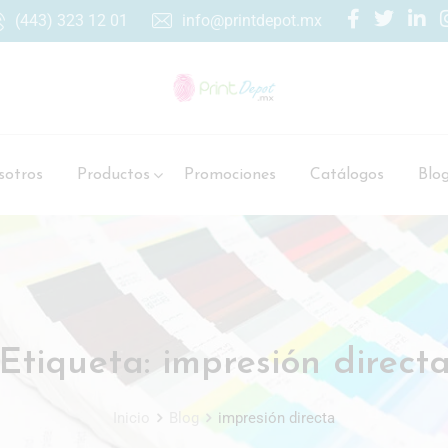
(443) 323 12 01
info@printdepot.mx
otros
Productos
Promociones
Catálogos
Blo
Etiqueta:
impresión direct
Inicio
Blog
impresión directa