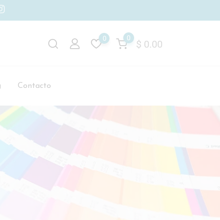
0
0
$
0.00
g
Contacto
a