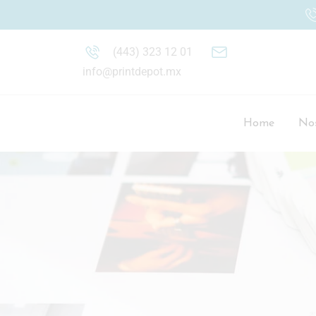
(443) 323 12 01
info@printdepot.mx
Home
Nos