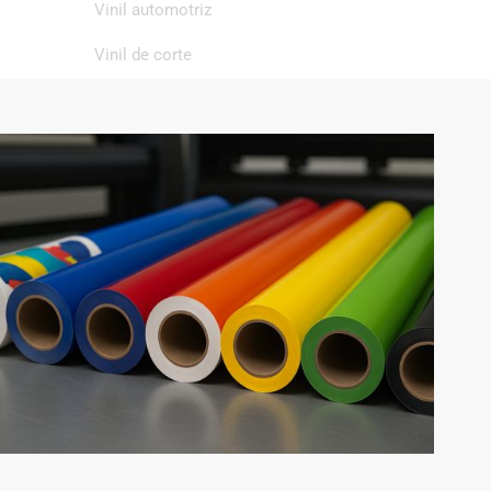
Vinil automotriz
Vinil de corte
Vinil de impresión
Vinil textil