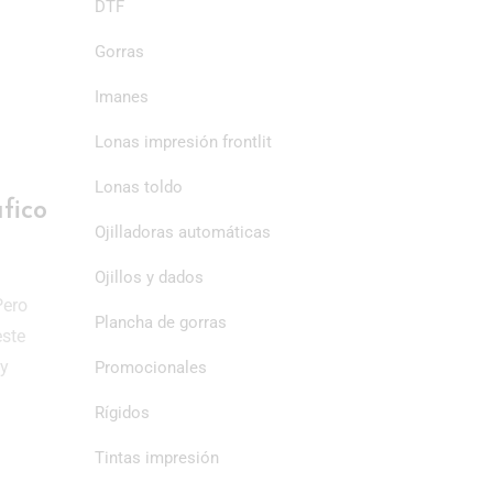
DTF
Gorras
Imanes
Lonas impresión frontlit
Lonas toldo
fico
Ojilladoras automáticas
Ojillos y dados
Pero
Plancha de gorras
este
 y
Promocionales
Rígidos
Tintas impresión