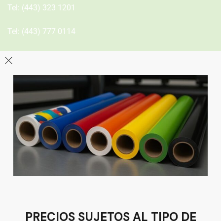
Tel:
(443) 323 1201
Tel:
(443) 777 0114
León
Sucursal
Av del Astillero 129 Centro bodeguero Las Trojes León,
Guanajuato
Tel:
(477) 776 8994
PRECIOS SUJETOS AL TIPO DE