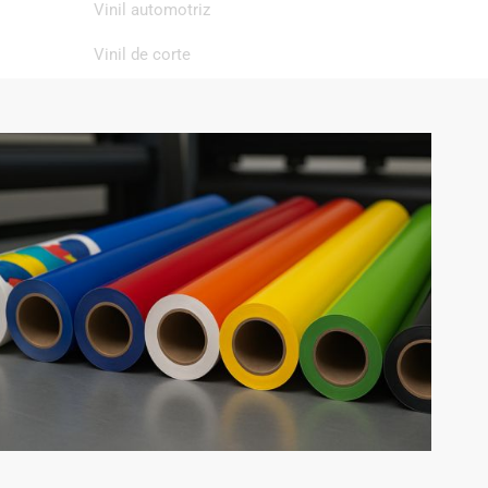
Vinil automotriz
Vinil de corte
Vinil de impresión
Vinil textil