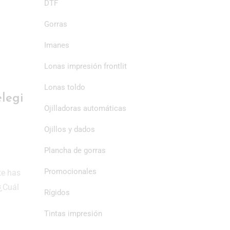
DTF
Gorras
Imanes
Lonas impresión frontlit
Lonas toldo
elegi
Ojilladoras automáticas
Ojillos y dados
Plancha de gorras
Promocionales
te has
 ¿Cuál
Rígidos
Tintas impresión