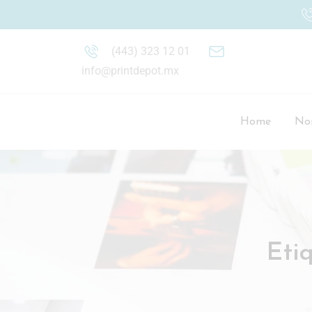
(443) 323 12 01
info@printdepot.mx
Home
Nos
Eti