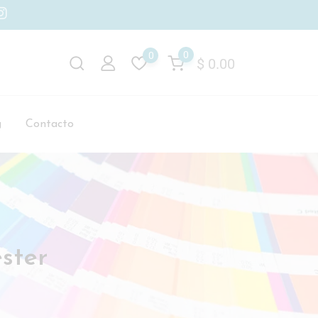
0
0
$
0.00
g
Contacto
ster