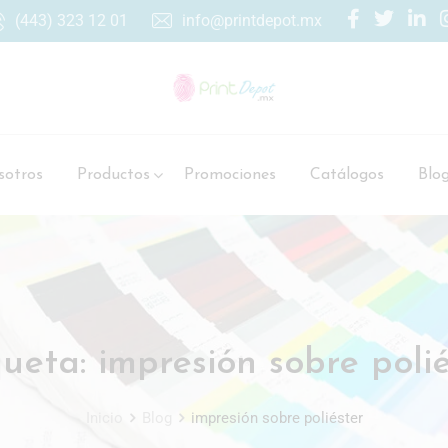
(443) 323 12 01
info@printdepot.mx
otros
Productos
Promociones
Catálogos
Blo
queta:
impresión sobre polié
Inicio
Blog
impresión sobre poliéster