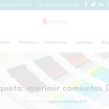
(443) 323 12 01
info@printdepot.mx
otros
Productos
Promociones
Catálogos
Blo
queta:
imprimir camisetas
Inicio
Blog
imprimir camisetas DTF