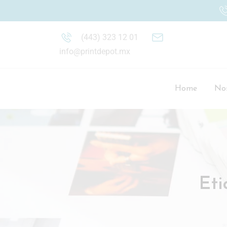
(443) 323 12 01
info@printdepot.mx
Home
Nos
Eti