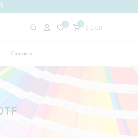
0
0
$
0.00
g
Contacto
 DTF