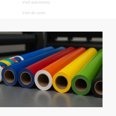
Vinil automotriz
Vinil de corte
Vinil de impresión
Vinil textil