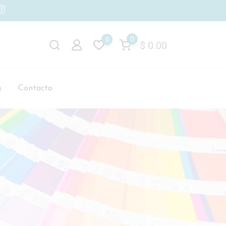
0
0
$
0.00
g
Contacto