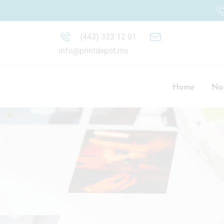
(443) 323 12 01
info@printdepot.mx
Home
Nos