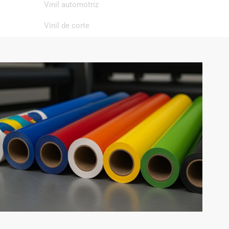
Vinil automotriz
Vinil de corte
Vinil de impresión
Vinil textil