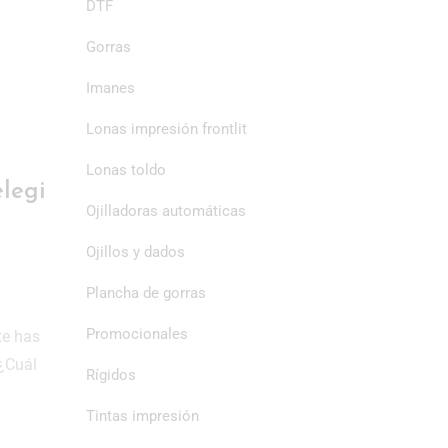
DTF
Gorras
Imanes
Lonas impresión frontlit
Lonas toldo
elegi
Ojilladoras automáticas
Ojillos y dados
Plancha de gorras
Promocionales
te has
 ¿Cuál
Rígidos
Tintas impresión