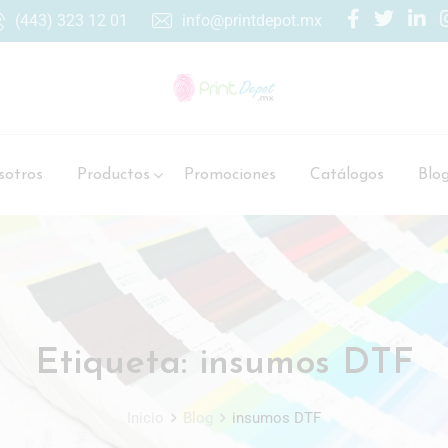
(443) 323 12 01
info@printdepot.mx
otros
Productos
Promociones
Catálogos
Blo
Etiqueta:
insumos DTF
Inicio
Blog
insumos DTF