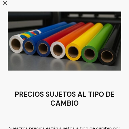
León
Sucursal
Av del Astillero 129 Centro bodeguero Las Trojes León,
Guanajuato
Tel:
(477) 776 8994
PRECIOS SUJETOS AL TIPO DE
CAMBIO
Términos y condiciones
Política de Privacidad
Nuestros precios están sujetos a tipo de cambio por