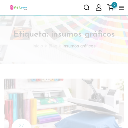
0
Etiqueta:
insumos gráficos
Inicio
Blog
insumos gráficos
27