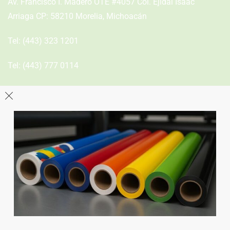
Av. Francisco I. Madero OTE #4057 Col. Ejidal Isaac
Arriaga CP: 58210 Morelia, Michoacán
Tel:
(443) 323 1201
Tel:
(443) 777 0114
León
Sucursal
Av del Astillero 129 Centro bodeguero Las Trojes León,
Guanajuato
Tel:
(477) 776 8994