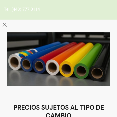
Tel:
(443) 777 0114
León
Sucursal
Av del Astillero 129 Centro bodeguero Las Trojes León,
Guanajuato
Tel:
(477) 776 8994
PRECIOS SUJETOS AL TIPO DE
CAMBIO
Términos y condiciones