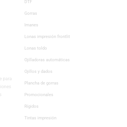
DTF
Gorras
Imanes
Lonas impresión frontlit
Lonas toldo
Ojilladoras automáticas
Ojillos y dados
e para
Plancha de gorras
ciones
s
Promocionales
Rígidos
Tintas impresión