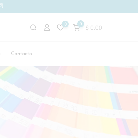
0
0
$
0.00
g
Contacto