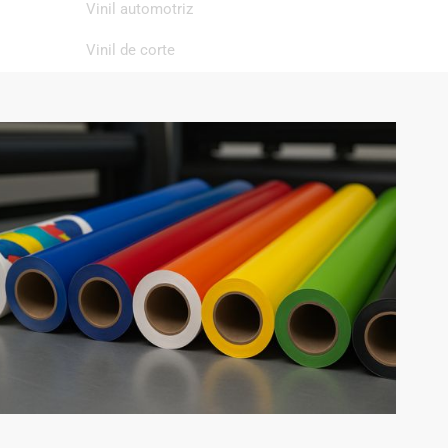
Vinil automotriz
Vinil de corte
Vinil de impresión
Vinil textil