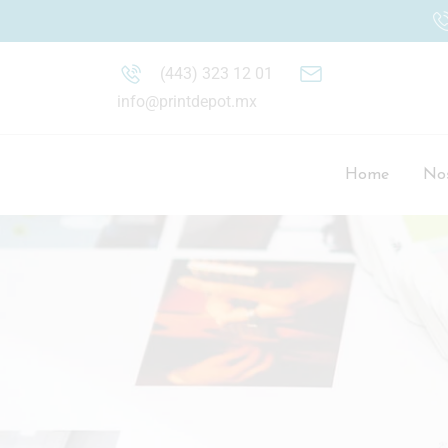
(443) 323 12 01
info@printdepot.mx
Home
Nos