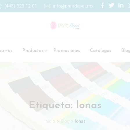
(443) 323 12 01
info@printdepot.mx
otros
Productos
Promociones
Catálogos
Blo
Etiqueta:
lonas
Inicio
Blog
lonas