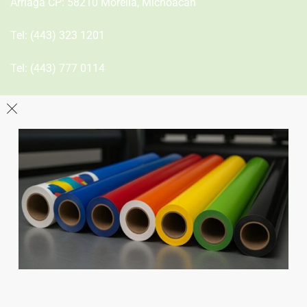
Arriaga CP: 58210 Morelia, Michoacán
Tel:
(443) 323 1201
Tel:
(443) 777 0114
León
Sucursal
Av del Astillero 129 Centro bodeguero Las Trojes León,
Guanajuato
Tel:
(477) 776 8994