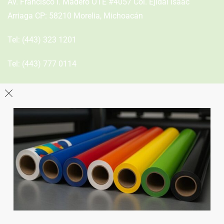
Av. Francisco I. Madero OTE #4057 Col. Ejidal Isaac
Arriaga CP: 58210 Morelia, Michoacán
Tel:
(443) 323 1201
Tel:
(443) 777 0114
León
Sucursal
Av del Astillero 129 Centro bodeguero Las Trojes León,
Guanajuato
Tel:
(477) 776 8994