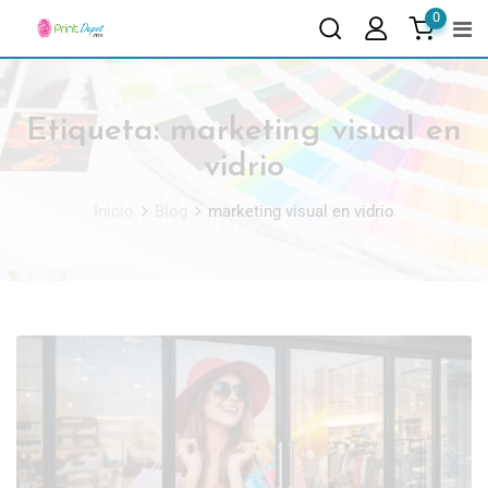
0
Etiqueta:
marketing visual en
vidrio
Inicio
Blog
marketing visual en vidrio