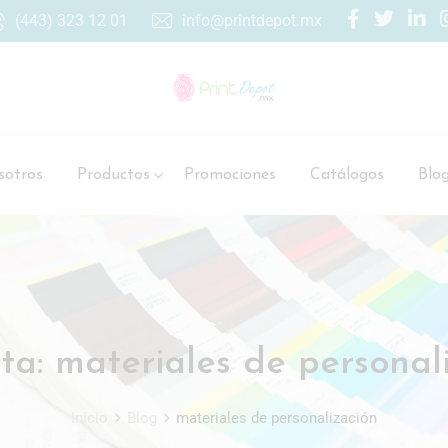
(443) 323 12 01
info@printdepot.mx
otros
Productos
Promociones
Catálogos
Blo
ta:
materiales de personal
Inicio
Blog
materiales de personalización