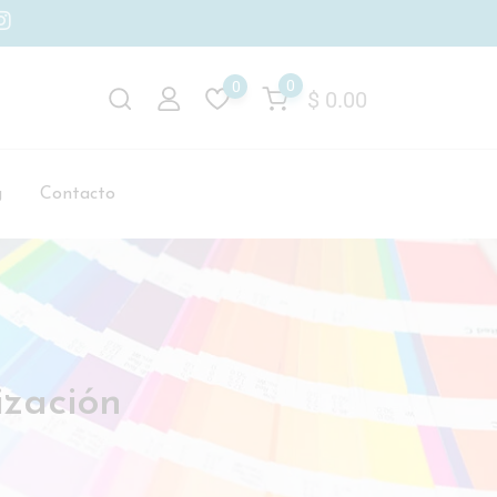
0
0
$
0.00
g
Contacto
ización