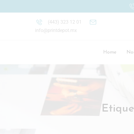
(443) 323 12 01
info@printdepot.mx
Home
Nos
Etique