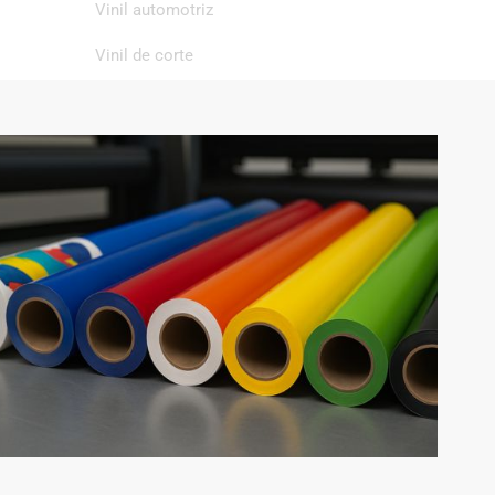
Vinil automotriz
Vinil de corte
Vinil de impresión
Vinil textil