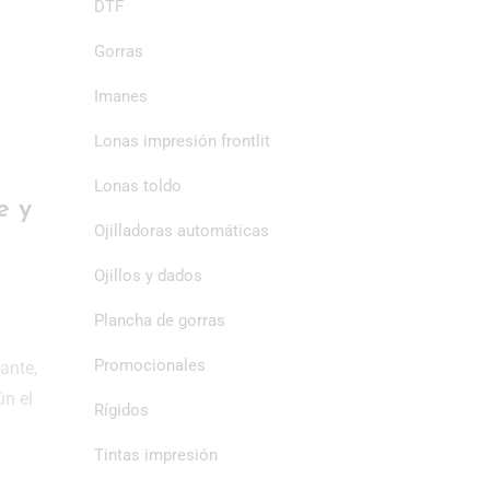
DTF
Gorras
Imanes
Lonas impresión frontlit
Lonas toldo
e y
Ojilladoras automáticas
Ojillos y dados
Plancha de gorras
Promocionales
ante,
ún el
Rígidos
Tintas impresión