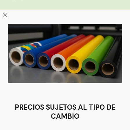
León
Sucursal
Av del Astillero 129 Centro bodeguero Las Trojes León,
Guanajuato
Tel:
(477) 776 8994
PRECIOS SUJETOS AL TIPO DE
CAMBIO
Términos y condiciones
Política de Privacidad