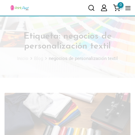
0
Etiqueta:
negocios de
personalización textil
Inicio
Blog
negocios de personalización textil