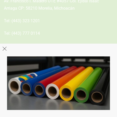
Av. Francisco I. Madero OTE #4057 Col. Ejidal Isaac
Arriaga CP: 58210 Morelia, Michoacán
Tel:
(443) 323 1201
Tel:
(443) 777 0114
León
Sucursal
Av del Astillero 129 Centro bodeguero Las Trojes León,
Guanajuato
Tel:
(477) 776 8994