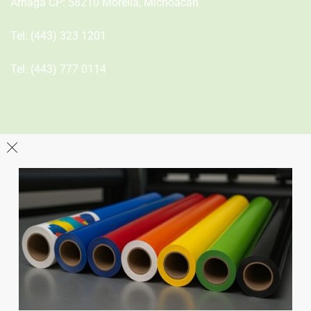
Arriaga CP: 58210 Morelia, Michoacán
Tel:
(443) 323 1201
Tel:
(443) 777 0114
León
Sucursal
Av del Astillero 129 Centro bodeguero Las Trojes León,
Guanajuato
Tel:
(477) 776 8994