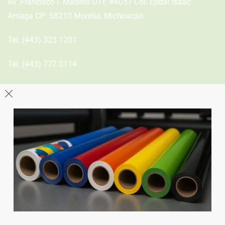
Av. Francisco I. Madero OTE #4057 Col. Ejidal Isaac
Arriaga CP: 58210 Morelia, Michoacán
Tel:
(443) 323 1201
Tel:
(443) 777 0114
León
Sucursal
Av del Astillero 129 Centro bodeguero Las Trojes León,
Guanajuato
Tel:
(477) 776 8994