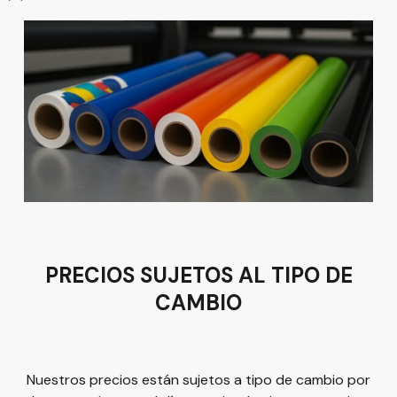
León
Sucursal
Av del Astillero 129 Centro bodeguero Las Trojes León,
Guanajuato
Tel:
(477) 776 8994
PRECIOS SUJETOS AL TIPO DE
CAMBIO
Términos y condiciones
Política de Privacidad
Nuestros precios están sujetos a tipo de cambio por