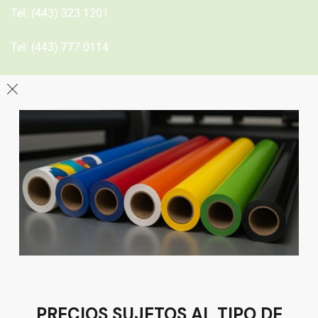
Tel:
(443) 323 1201
Tel:
(443) 777 0114
León
Sucursal
Av del Astillero 129 Centro bodeguero Las Trojes León,
Guanajuato
Tel:
(477) 776 8994
PRECIOS SUJETOS AL TIPO DE