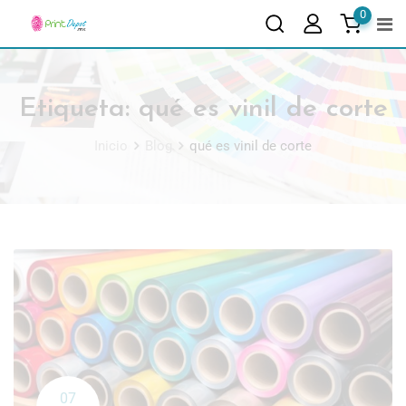
0
Etiqueta:
qué es vinil de corte
Inicio
Blog
qué es vinil de corte
07