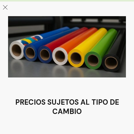
León
Sucursal
Av del Astillero 129 Centro bodeguero Las Trojes León,
Guanajuato
Tel:
(477) 776 8994
PRECIOS SUJETOS AL TIPO DE
CAMBIO
Términos y condiciones
Política de Privacidad