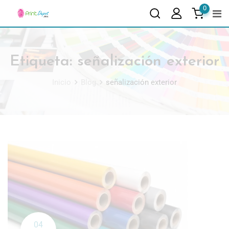
0
Etiqueta:
señalización exterior
Inicio
Blog
señalización exterior
04