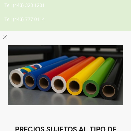
Tel:
(443) 323 1201
Tel:
(443) 777 0114
León
Sucursal
Av del Astillero 129 Centro bodeguero Las Trojes León,
Guanajuato
Tel:
(477) 776 8994
PRECIOS SUJETOS AL TIPO DE