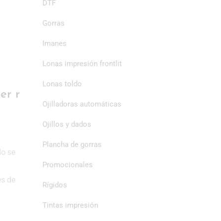
DTF
Gorras
Imanes
Lonas impresión frontlit
Lonas toldo
er r
Ojilladoras automáticas
Ojillos y dados
Plancha de gorras
do se
Promocionales
és de
Rígidos
Tintas impresión