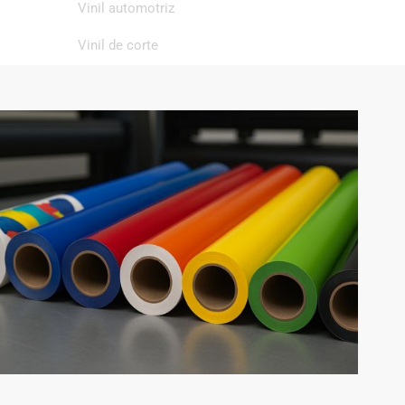
Vinil automotriz
Vinil de corte
Vinil de impresión
Vinil textil