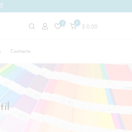
0
0
$
0.00
g
Contacto
til