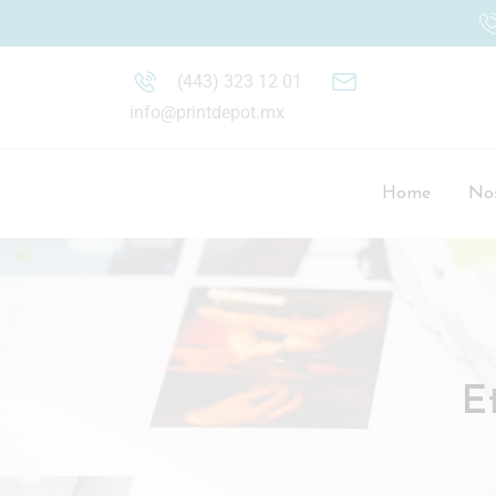
(443) 323 12 01
info@printdepot.mx
Home
Nos
E