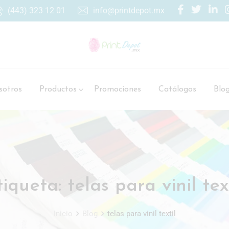
(443) 323 12 01
info@printdepot.mx
otros
Productos
Promociones
Catálogos
Blo
tiqueta:
telas para vinil tex
Inicio
Blog
telas para vinil textil