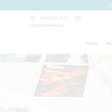
(443) 323 12 01
info@printdepot.mx
Home
Nos