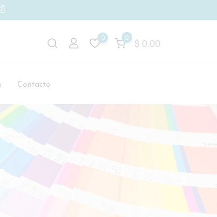
0
0
$
0.00
g
Contacto