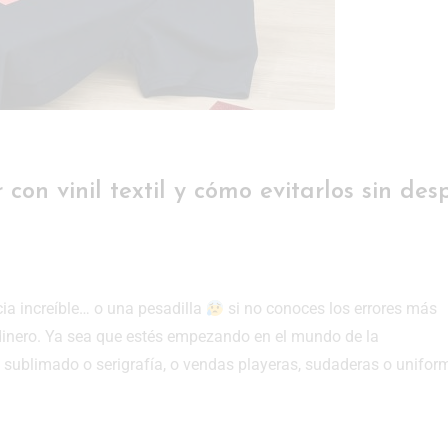
 con vinil textil y cómo evitarlos sin des
cia increíble… o una pesadilla
si no conoces los errores más
dinero. Ya sea que estés empezando en el mundo de la
e sublimado o serigrafía, o vendas playeras, sudaderas o unifor