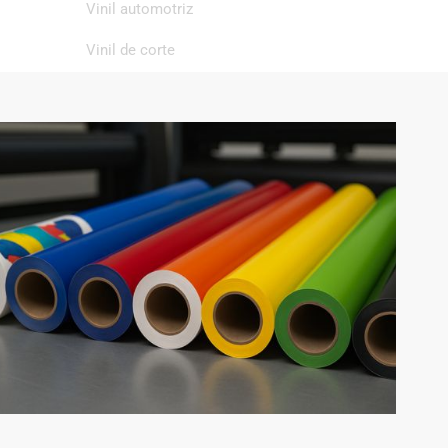
Vinil automotriz
Vinil de corte
Vinil de impresión
Vinil textil