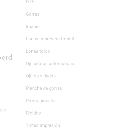
DTF
Gorras
Imanes
Lonas impresión frontlit
Lonas toldo
perd
Ojilladoras automáticas
Ojillos y dados
Plancha de gorras
Promocionales
mes
Rígidos
Tintas impresión