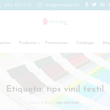
(443) 323 12 01
info@printdepot.mx
otros
Productos
Promociones
Catálogos
Blo
Etiqueta:
tips vinil textil
Inicio
Blog
tips vinil textil