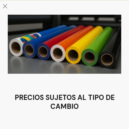
León
Sucursal
Av del Astillero 129 Centro bodeguero Las Trojes León,
Guanajuato
Tel:
(477) 776 8994
PRECIOS SUJETOS AL TIPO DE
CAMBIO
Términos y condiciones
Política de Privacidad