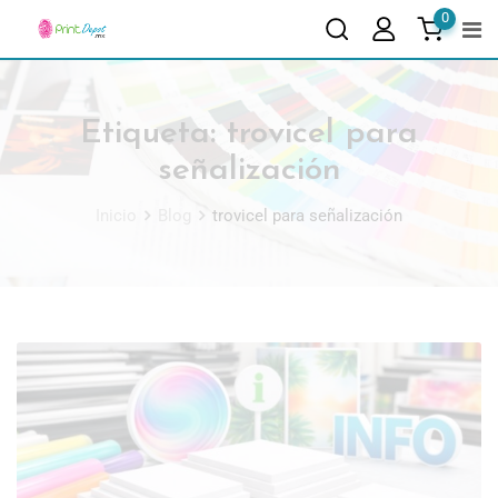
0
Etiqueta:
trovicel para
señalización
Inicio
Blog
trovicel para señalización